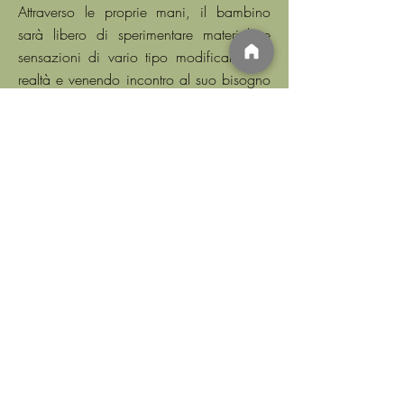
Attraverso le proprie mani, il bambino
sarà libero di sperimentare materiali e
sensazioni di vario tipo modificando la
realtà e venendo incontro al suo bisogno
di dire qualcosa di se, lasciando così
traccia.