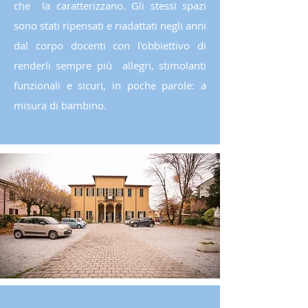
che la caratterizzano. Gli stessi spazi
sono stati ripensati e riadattati negli anni
dal corpo docenti con l'obbiettivo di
renderli sempre più allegri,
stimolanti
funzionali e sicuri, in poche parole
: a
misura di bambino.