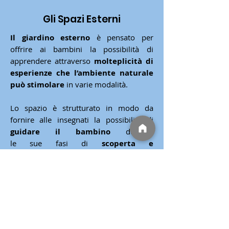
Gli Spazi Esterni
Il giardino esterno
è pensato per
offrire ai bambini la possibilità di
apprendere attraverso
molteplicità di
esperienze che l’ambiente naturale
può stimolare
in varie modalità.
Lo spazio è strutturato in modo da
fornire alle insegnati la possibilità di
guidare il bambino
durante
le sue fasi di
scoperta e
sperimentazione
.
L’utilizzo di questi ambienti da una
parte rafforza e stimola
il senso del
rispetto per l’ambiente naturale
dall'altra consente ai bambini di
esprimere e potenziare competenze